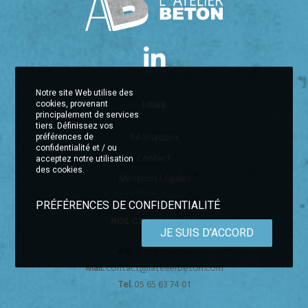
Notre site Web utilise des
LIENS
cookies, provenant
principalement de services
tiers. Définissez vos
Réalisations
préférences de
confidentialité et / ou
Contact
acceptez notre utilisation
des cookies.
Mentions Légales
PRÉFÉRENCES DE CONFIDENTIALITÉ
NOS COORDONNÉES
JE SUIS D'ACCORD
Adr.
12390 Mayran
Mail.
contact@latelierbeton.com
Tel.
05 65 63 74 01